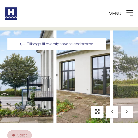
MENU
Spring til indhold
Tilbage til oversigt over ejendomme
Solgt