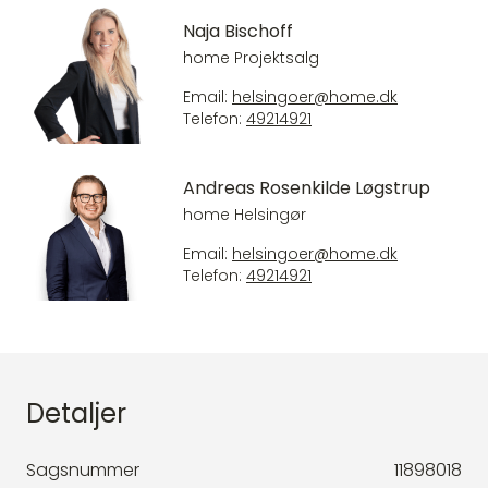
Naja Bischoff
home Projektsalg
Email:
helsingoer@home.dk
Telefon:
49214921
Andreas Rosenkilde Løgstrup
home Helsingør
Email:
helsingoer@home.dk
Telefon:
49214921
Detaljer
Sagsnummer
11898018