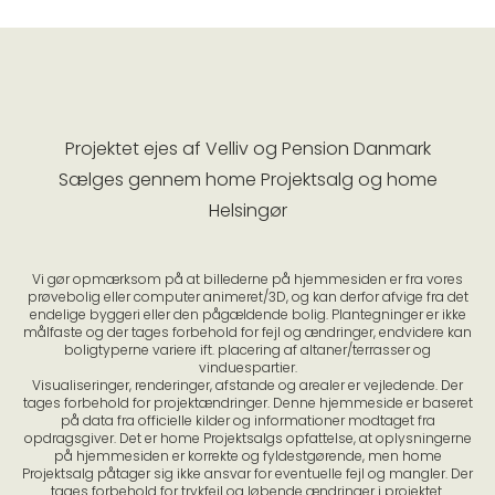
Projektet ejes af Velliv og Pension Danmark
Sælges gennem home Projektsalg og home
Helsingør
Vi gør opmærksom på at billederne på hjemmesiden er fra vores
prøvebolig eller computer animeret/3D, og kan derfor afvige fra det
endelige byggeri eller den pågældende bolig. Plantegninger er ikke
målfaste og der tages forbehold for fejl og ændringer, endvidere kan
boligtyperne variere ift. placering af altaner/terrasser og
vinduespartier.
Visualiseringer, renderinger, afstande og arealer er vejledende. Der
tages forbehold for projektændringer. Denne hjemmeside er baseret
på data fra officielle kilder og informationer modtaget fra
opdragsgiver. Det er home Projektsalgs opfattelse, at oplysningerne
på hjemmesiden er korrekte og fyldestgørende, men home
Projektsalg påtager sig ikke ansvar for eventuelle fejl og mangler. Der
tages forbehold for trykfejl og løbende ændringer i projektet.